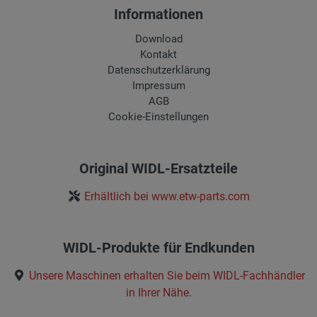
16.340
HF- 130 / HF -180
1.590,00 €*
Informationen
Hydraulik Seilwinde
manell
Download
Kontakt
16.350
Verladezange für
239,00 €*
Datenschutzerklärung
Seilwinde HF/HT Modelle
Impressum
AGB
Cookie-Einstellungen
Original WIDL-Ersatzteile
Erhältlich bei www.etw-parts.com
WIDL-Produkte für Endkunden
Unsere Maschinen erhalten Sie beim
WIDL-Fachhändler
in Ihrer Nähe
.