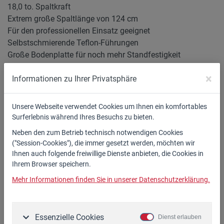
18,0 to. Spaltkraft
Extrem große Spaltlänge von 124 cm
Für den professionellen Einsatz geeignet
Selbstschmierende Teflon-Führungen
Große Bodenplatte für noch mehr Standfestigkeit
×
Informationen zu Ihrer Privatsphäre
Inklusive linksmontiertem Stammheber und
Dreipunktaufhängung
Unsere Webseite verwendet Cookies um Ihnen ein komfortables
Wahlweise Spaltkeilverbreiterung als Zubehör
Surferlebnis während Ihres Besuchs zu bieten.
Erhältlich bei Ihrem WIDL-Fachhändler!
Neben den zum Betrieb technisch notwendigen Cookies
("Session-Cookies"), die immer gesetzt werden, möchten wir
ab 5.399,00 €*
Ihnen auch folgende freiwillige Dienste anbieten, die Cookies in
Ihrem Browser speichern.
Mehr Informationen finden Sie in unserer Datenschutzerklärung.
Ausführungen
Zubehör
Essenzielle Cookies
Dienst erlauben
Spalt-