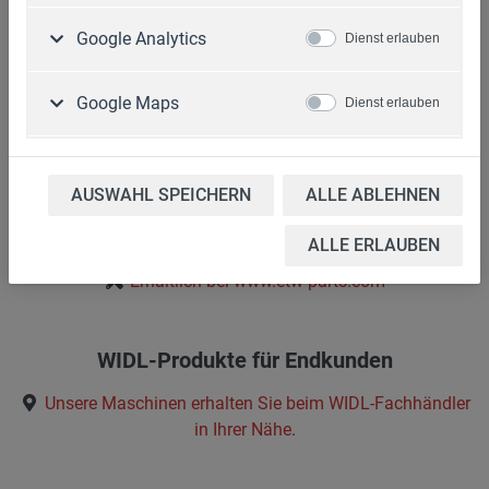
Informationen
Google Analytics
Download
Dienst erlauben
Kontakt
Datenschutzerklärung
Google Maps
Dienst erlauben
Impressum
AGB
Cookie-Einstellungen
AUSWAHL SPEICHERN
ALLE ABLEHNEN
Original WIDL-Ersatzteile
ALLE ERLAUBEN
Erhältlich bei www.etw-parts.com
WIDL-Produkte für Endkunden
Unsere Maschinen erhalten Sie beim
WIDL-Fachhändler
in Ihrer Nähe
.