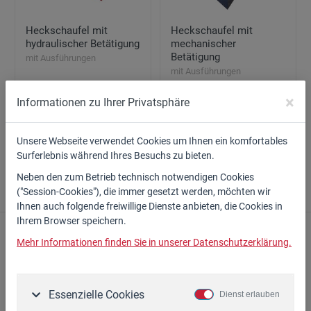
Heckschaufel mit
Heckschaufel mit
hydraulischer Betätigung
mechanischer
Betätigung
mit Ausführungen
mit Ausführungen
×
ab 1.800,00 €*
ab 1.300,00 €*
Informationen zu Ihrer Privatsphäre
Zum Artikel
Zum Artikel
Unsere Webseite verwendet Cookies um Ihnen ein komfortables
Surferlebnis während Ihres Besuchs zu bieten.
Neben den zum Betrieb technisch notwendigen Cookies
("Session-Cookies"), die immer gesetzt werden, möchten wir
Ihnen auch folgende freiwillige Dienste anbieten, die Cookies in
Ihrem Browser speichern.
PDF erstellen
Mehr Informationen finden Sie in unserer Datenschutzerklärung.
Essenzielle Cookies
Dienst erlauben