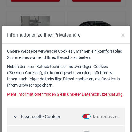
×
Informationen zu Ihrer Privatsphäre
Unsere Webseite verwendet Cookies um Ihnen ein komfortables
Surferlebnis während Ihres Besuchs zu bieten.
Stammheber für XM/XL-
Verlängerungskabel 15
Neben den zum Betrieb technisch notwendigen Cookies
Spalter
m
("Session-Cookies"), die immer gesetzt werden, möchten wir
Art. Nr.: 80.505
Art. Nr.: 26.015
Ihnen auch folgende freiwillige Dienste anbieten, die Cookies in
Ihrem Browser speichern.
199,00 €*
99,00 €*
Mehr Informationen finden Sie in unserer Datenschutzerklärung.
Zum Artikel
Zum Artikel
Essenzielle Cookies
Dienst erlauben