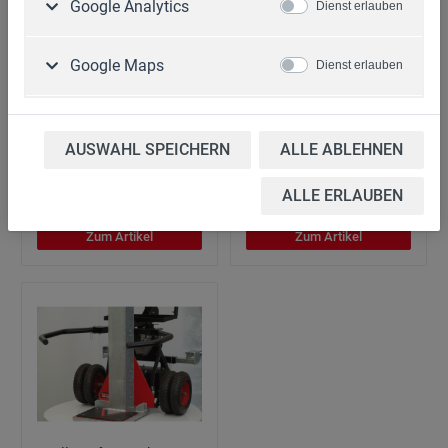
Google Analytics
Dienst erlauben
Google Maps
Dienst erlauben
Verlängerungskabel 20
Zwillingsfahrwerk mit
m
Deichsel
Art. Nr.: 26.020
AUSWAHL SPEICHERN
Art. Nr.: 80.502
ALLE ABLEHNEN
139,90 €*
369,00 €*
ALLE ERLAUBEN
Zum Artikel
Zum Artikel