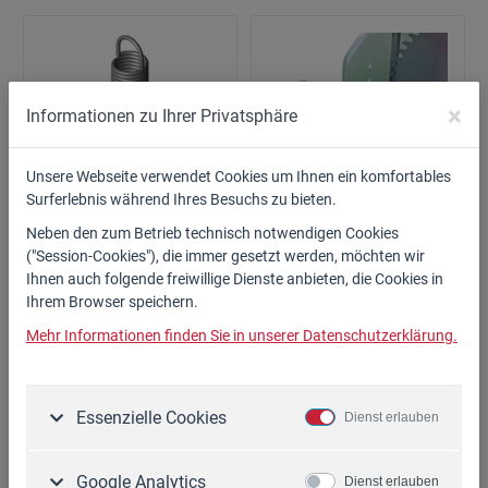
×
Informationen zu Ihrer Privatsphäre
Unsere Webseite verwendet Cookies um Ihnen ein komfortables
Surferlebnis während Ihres Besuchs zu bieten.
Rückholfeder W-SEC
WISA Wippverlängerung
Sicherheitsdeckel
links
Neben den zum Betrieb technisch notwendigen Cookies
Art. Nr.: 39.222
Art. Nr.: 39.020
("Session-Cookies"), die immer gesetzt werden, möchten wir
Ihnen auch folgende freiwillige Dienste anbieten, die Cookies in
19,90 €*
35,90 €*
Ihrem Browser speichern.
Mehr Informationen finden Sie in unserer Datenschutzerklärung.
Zum Artikel
Zum Artikel
Essenzielle Cookies
Dienst erlauben
Google Analytics
Dienst erlauben