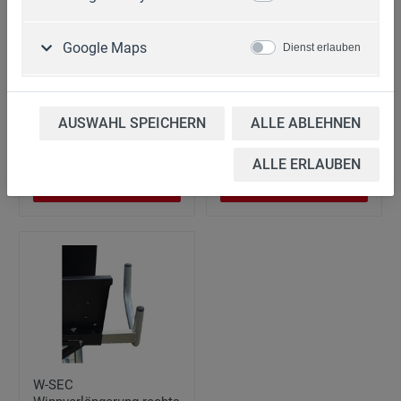
Google Maps
Dienst erlauben
WISA Wippverlängerung
W-SEC
rechts
Wippverlängerung links
Art. Nr.: 39.022
Art. Nr.: 39.021
AUSWAHL SPEICHERN
ALLE ABLEHNEN
35,90 €*
31,90 €*
ALLE ERLAUBEN
Zum Artikel
Zum Artikel
W-SEC