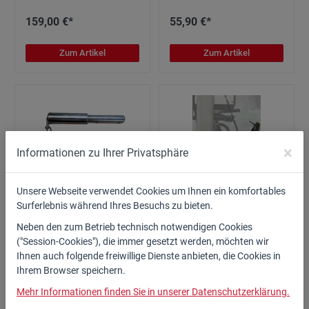
159,00 €*
55,90 €*
Zum Artikel
Zum Artikel
×
Informationen zu Ihrer Privatsphäre
Unsere Webseite verwendet Cookies um Ihnen ein komfortables
Oberlenker Bolzen mit
Stammheber für XM/XL-
Surferlebnis während Ihres Besuchs zu bieten.
Kette und Federstecker
Spalter
Neben den zum Betrieb technisch notwendigen Cookies
19/25
Art. Nr.: 80.505
("Session-Cookies"), die immer gesetzt werden, möchten wir
Art. Nr.: 89.814
Ihnen auch folgende freiwillige Dienste anbieten, die Cookies in
Ihrem Browser speichern.
25,90 €*
199,00 €*
Mehr Informationen finden Sie in unserer Datenschutzerklärung.
Zum Artikel
Zum Artikel