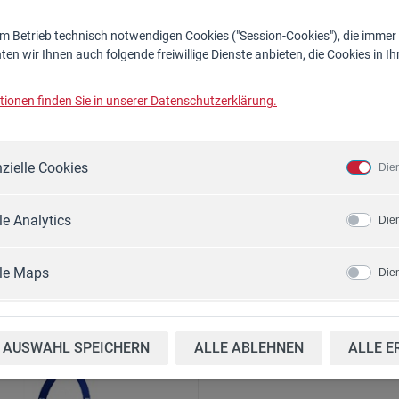
 Betrieb technisch notwendigen Cookies ("Session-Cookies"), die immer
en wir Ihnen auch folgende freiwillige Dienste anbieten, die Cookies in 
ionen finden Sie in unserer Datenschutzerklärung.
-130, HF-180 Kurzholztisch
HF-60 Spaltkeilverbreiterung
t. Nr.: 16.445
Art. Nr.: 16.432
zielle Cookies
50,00 €*
185,00 €*
Die
Zum Artikel
Zum Artikel
e Analytics
Die
le Maps
Die
AUSWAHL SPEICHERN
ALLE ABLEHNEN
ALLE E