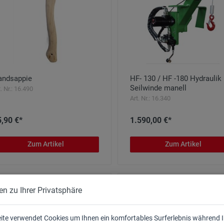
andsappie
HF- 130 / HF -180 Hydraulik
Seilwinde manell
t. Nr.: 16.490
Art. Nr.: 16.340
,90 €*
1.590,00 €*
Zum Artikel
Zum Artikel
en zu Ihrer Privatsphäre
ite verwendet Cookies um Ihnen ein komfortables Surferlebnis während 