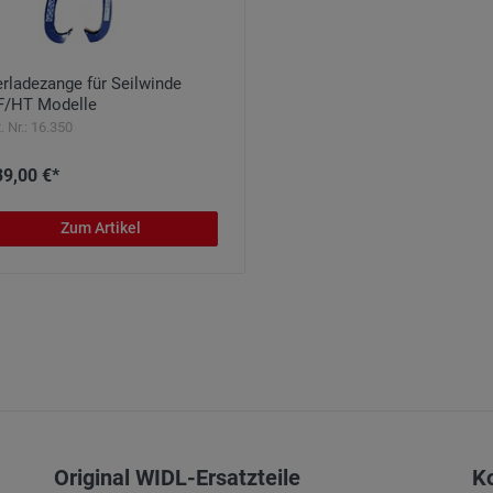
rladezange für Seilwinde
F/HT Modelle
t. Nr.: 16.350
39,00 €*
Zum Artikel
Original WIDL-Ersatzteile
K