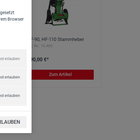
 gesetzt
Ihrem Browser
HF-90, HF-110 Stammheber
Art. Nr.: 16.485
590,00 €*
nst erlauben
Zum Artikel
nst erlauben
nst erlauben
RLAUBEN