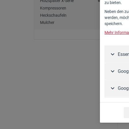
Holzspalter X-Serie
zu bieten.
Kompressoren
Neben den zum
Heckschaufeln
werden, möcht
Mulcher
speichern.
Mehr Informat
HF
Ar
Essen
6
Googl
Goog