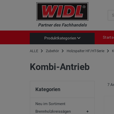
Suc
Partner des Fachhandels
Starts
Produktkategorien
Neu im Sortiment
ALLE
Zubehör
Holzspalter HF/HT-Serie
K
Brennholzkreissägen
Kombi-Antrieb
Baukreissägen
Säge-/Schälblätter
Holzspalter HF / HT-Serie
7
Ar
Kompressoren
Kategorien
Profi-Häcksler
Heckschaufeln
Neu im Sortiment
Mulcher
Brennholzkreissägen