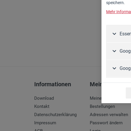
speichern.
Zapfwellengeneratoren
Mehr Informat
Zubehör
Essen
Googl
Goog
Informationen
Mein Konto
Download
Meine Daten
Kontakt
Bestellungen
Datenschutzerklärung
Adressen verwalten
Impressum
Passwort ändern