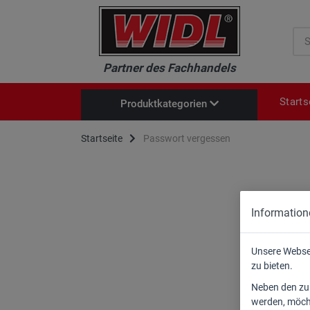
Suc
Partner des Fachhandels
Starts
Produktkategorien
Neu im Sortiment
Startseite
Passwort vergessen
Brennholzkreissägen
Baukreissägen
Säge-/Schälblätter
Information
Holzspalter HF / HT-Serie
Kompressoren
B
Unsere Webse
Profi-Häcksler
zu bieten.
w
Heckschaufeln
Neben den zum
K
Mulcher
werden, möcht