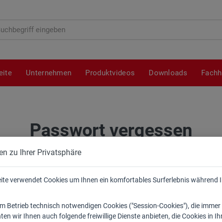
hbegriff
eite
Unternehmen
Produktvideos
Downloads
Fachh
Passwort vergessen
en zu Ihrer Privatsphäre
itte geben Sie Ihre Kundennummer ein. Sie erhalten per E-Mail
ite verwendet Cookies um Ihnen ein komfortables Surferlebnis während 
eitere Anweisungen zur Wiederherstellung Ihres Passworts.
 Betrieb technisch notwendigen Cookies ("Session-Cookies"), die immer
undennummer
en wir Ihnen auch folgende freiwillige Dienste anbieten, die Cookies in 