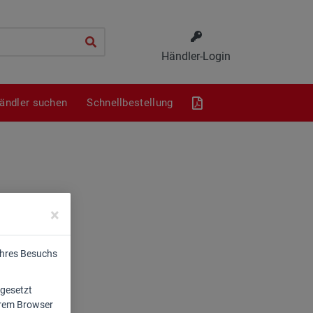
Händler-Login
ändler suchen
Schnellbestellung
×
Ihres Besuchs
 gesetzt
Ihrem Browser