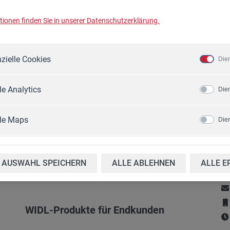
ionen finden Sie in unserer Datenschutzerklärung.
zielle Cookies
Die
e Analytics
Die
le Maps
Die
Original WIDL-Ersatzteile
K
AUSWAHL SPEICHERN
ALLE ABLEHNEN
ALLE E
Erhältlich bei www.etw-parts.com
WIDL-Produkte für Endkunden