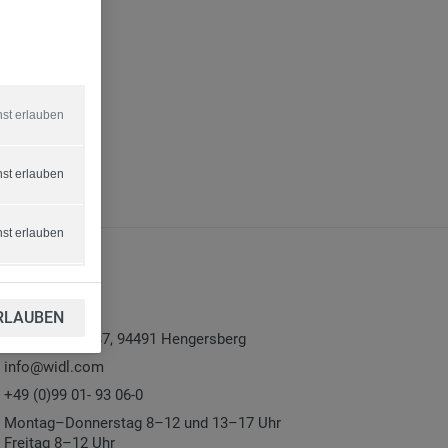
nst erlauben
nst erlauben
nst erlauben
ontakt
RLAUBEN
Donaustraße 37, 94491 Hengersberg
info@widl.com
+49 (0)99 01- 93 06-0
Montag–Donnerstag 8–12 und 13–17 Uhr
Freitag 8–12 Uhr