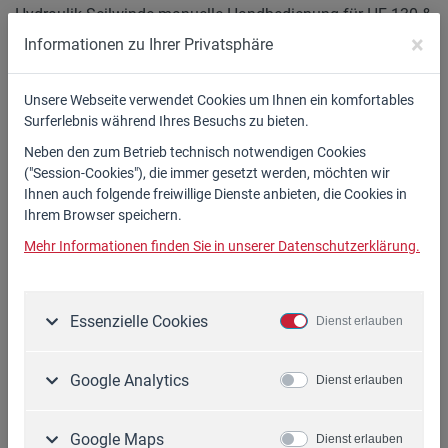
Hydraulik Seilwinde manuelle Handbedienung für HF-130 &
HF-180 Zapfwelle/Kombi
×
Informationen zu Ihrer Privatsphäre
Achtung!
Unsere Webseite verwendet Cookies um Ihnen ein komfortables
die Winde kann nur an Kombi-Modellen montiert werden,
Surferlebnis während Ihres Besuchs zu bieten.
wenn die Maschine an die 3-Punkt-Verbindung des Traktors
Neben den zum Betrieb technisch notwendigen Cookies
angschlossen ist !
("Session-Cookies"), die immer gesetzt werden, möchten wir
Ihnen auch folgende freiwillige Dienste anbieten, die Cookies in
Ihrem Browser speichern.
Erhältlich bei Ihrem WIDL-Fachhändler!
Mehr Informationen finden Sie in unserer Datenschutzerklärung.
1.590,00 €*
Essenzielle Cookies
Dienst erlauben
Ausführungen
Google Analytics
Dienst erlauben
Artikel-Nr.
Preis
Google Maps
Dienst erlauben