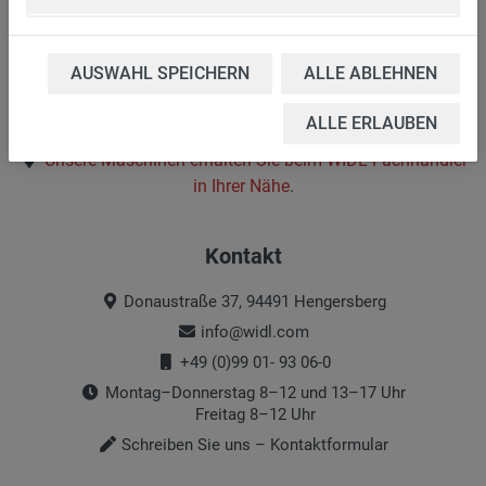
Erhältlich bei www.etw-parts.com
AUSWAHL SPEICHERN
ALLE ABLEHNEN
WIDL-Produkte für Endkunden
ALLE ERLAUBEN
Unsere Maschinen erhalten Sie beim
WIDL-Fachhändler
in Ihrer Nähe
.
Kontakt
Donaustraße 37, 94491 Hengersberg
info@widl.com
+49 (0)99 01- 93 06-0
Montag–Donnerstag 8–12 und 13–17 Uhr
Freitag 8–12 Uhr
Schreiben Sie uns – Kontaktformular