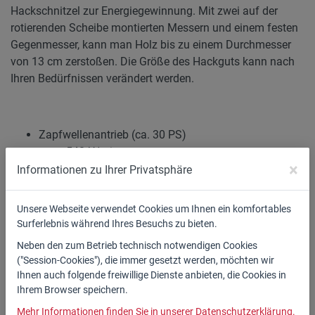
Hackschnitzel zur Energiegewinnung. Mit zwei auf der
rotierenden Scheibe montierten Messern und einem festen
Gegenmesser, kann man Holz bis zu einem Durchmesser
von 13 cm zerstoßen. Die Größe des Hackguts kann nach
Ihren Bedürfnissen verändert werden.
Zapfwellenantrieb (ca. 30 PS)
max. 540 U/min
×
Gewicht: 515 kg
Informationen zu Ihrer Privatsphäre
max. Ast-ø: 130 mm
Abmessungen: 260 x 115 x 240 cm
Unsere Webseite verwendet Cookies um Ihnen ein komfortables
Durchsatz ca. 10 - 18 m3/h
Surferlebnis während Ihres Besuchs zu bieten.
zwei
Hydraulische Einzugswalzen für noch
Neben den zum Betrieb technisch notwendigen Cookies
gleichmäßigeren Einzug
("Session-Cookies"), die immer gesetzt werden, möchten wir
Häckselscheibe ø 600 mm
Ihnen auch folgende freiwillige Dienste anbieten, die Cookies in
3-Punktaufhängung
Ihrem Browser speichern.
Häckselgut-Größe einstellbar ca. 2 - 5mm - geeignet
Mehr Informationen finden Sie in unserer Datenschutzerklärung.