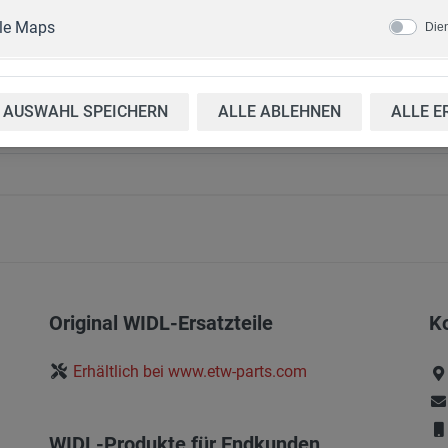
Ausführungen
Zubehör
le Maps
Die
AUSWAHL SPEICHERN
ALLE ABLEHNEN
ALLE E
-180 Hydraulik Seilwinde manell
Original WIDL-Ersatzteile
K
Erhältlich bei www.etw-parts.com
WIDL-Produkte für Endkunden