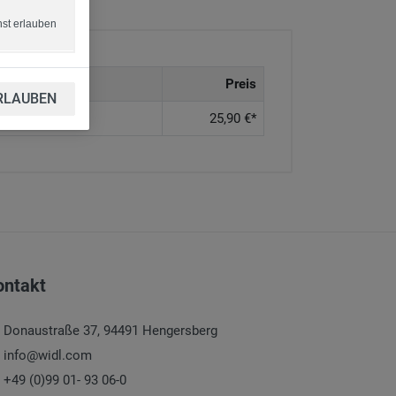
nst erlauben
Preis
RLAUBEN
25,90 €*
Preis
1.590,00 €*
ontakt
Donaustraße 37, 94491 Hengersberg
info@widl.com
+49 (0)99 01- 93 06-0