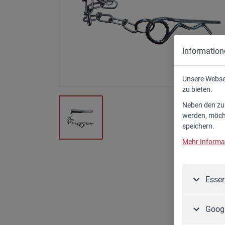
Zapfwellengeneratoren
Zubehör
Information
Unsere Webse
zu bieten.
Neben den zum
werden, möcht
speichern.
Mehr Informat
Essen
Googl