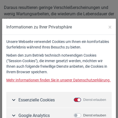
Daraus resultieren geringe Verschleißerscheinungen und
wenig Wartungsarbeiten, die wiederum die Lebensdauer der
Kolben- Kompressoren erhöhen.
×
Informationen zu Ihrer Privatsphäre
Sie sind erhältlich im Druckbereich von 10 - 15 bar. Im
Bereich der Druckbehältergröße 50/90/100 Liter sind sie
Unsere Webseite verwendet Cookies um Ihnen ein komfortables
wahlweise in fahrbarer oder stationärer Ausführung
Surferlebnis während Ihres Besuchs zu bieten.
lieferbar.
Neben den zum Betrieb technisch notwendigen Cookies
Serienmäßige Ausführungen werden durch individuelle
("Session-Cookies"), die immer gesetzt werden, möchten wir
Komponenten nach Möglichkeit erweitert.
Ihnen auch folgende freiwillige Dienste anbieten, die Cookies in
Ihrem Browser speichern.
1.920,00 €*
Mehr Informationen finden Sie in unserer Datenschutzerklärung.
Ausführungen
Zubehör
Essenzielle Cookies
Dienst erlauben
Liefer-
Google Analytics
Dienst erlauben