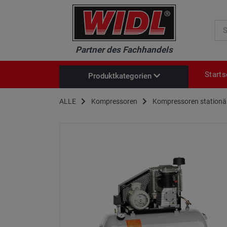
Suc
Partner des Fachhandels
Starts
Produktkategorien
Neu im Sortiment
ALLE
Kompressoren
Kompressoren stationä
Brennholzkreissägen
Baukreissägen
Säge-/Schälblätter
Holzspalter HF / HT-Serie
Kompressoren
Profi-Häcksler
Heckschaufeln
Mulcher