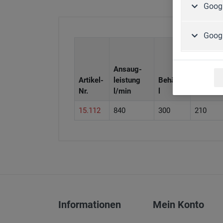
Googl
Goog
Ansaug-
Artikel-
leistung
Behälter
Gewicht
Nr.
l/min
l
kg
15.112
840
300
210
Artikel-Nr.
Zubehör
15.930
Druckmindere
15.940
Filterdruckre
Informationen
Mein Konto