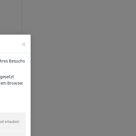
×
Ihres Besuchs
 gesetzt
Ihrem Browser
nst erlauben