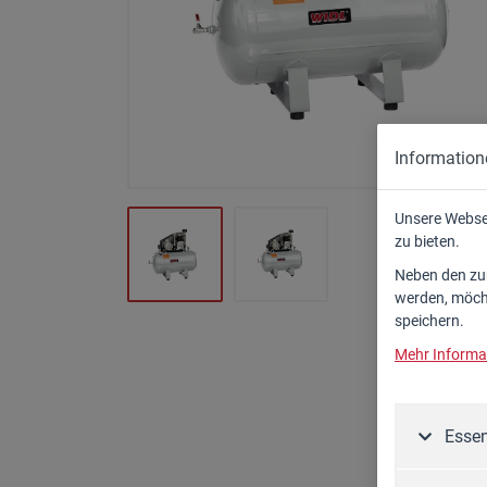
Zapfwellengeneratoren
Zubehör
Information
Unsere Webse
zu bieten.
Neben den zum
werden, möcht
speichern.
Mehr Informat
Essen